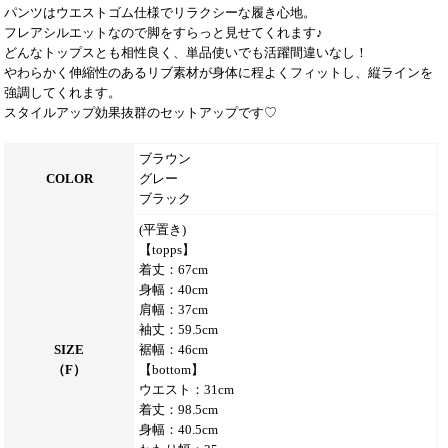
パンツはウエストゴム仕様でリラクシーな履き心地。
フレアシルエットなので脚をすらっと見せてくれます♪
どんなトップスとも相性良く、単品使いでも活躍間違いなし！
やわらかく伸縮性のあるリブ素材が身体に程よくフィットし、縦ラインを
強調してくれます。
スタイルアップ効果抜群のセットアップです♡
ブラウン
COLOR
グレー
ブラック
(平置き)
【topps】
着丈：67cm
身幅：40cm
肩幅：37cm
袖丈：59.5cm
SIZE
裾幅：46cm
（F）
【bottom】
ウエスト：31cm
着丈：98.5cm
身幅：40.5cm