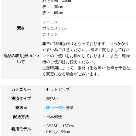
わたり幅：25cm
股上：30cm
股下：69cm
レーヨン
素材
ポリエステル
ナイロン
非常に繊細な作りとなっております。引っかかり
やすい為ご注意ください。 洗濯に関しましてはネ
商品の取り扱いにつ
ットのご使用をお勧めしております。 また、乾燥
いて
機のご使用はお控えください。
生産時期によって、素材（生地等)・仕様が予告な
く変更になる場合がございます。
カテゴリー
：
セットアップ
決済タイプ
：前払い
発送日
：
即日〜翌日
発送
配送方法
：日本郵便
：AYAMI／157cm
着用モデル
：RISA／155cm