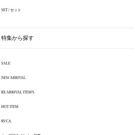
SET / セット
特集から探す
SALE
NEW ARRIVAL
RE ARRIVAL ITEM'S
HOT ITEM
RVCA