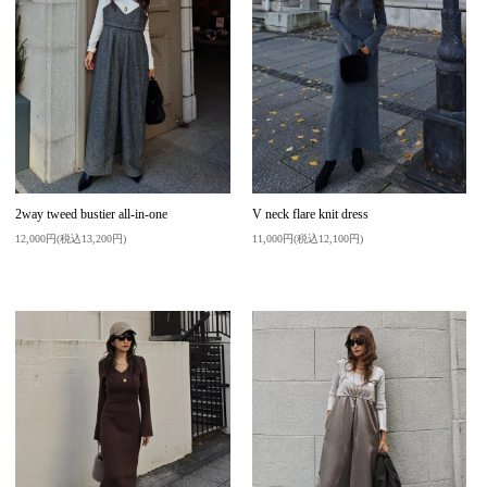
2way tweed bustier all-in-one
V neck flare knit dress
12,000円(税込13,200円)
11,000円(税込12,100円)