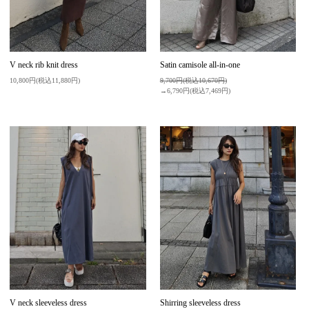
V neck rib knit dress
Satin camisole all-in-one
10,800円(税込11,880円)
9,700円(税込10,670円)
→6,790円(税込7,469円)
V neck sleeveless dress
Shirring sleeveless dress