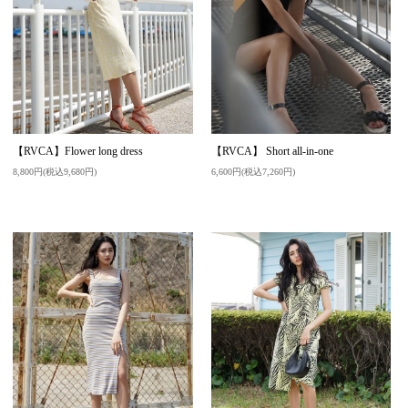
【RVCA】Flower long dress
【RVCA】 Short all-in-one
8,800円(税込9,680円)
6,600円(税込7,260円)