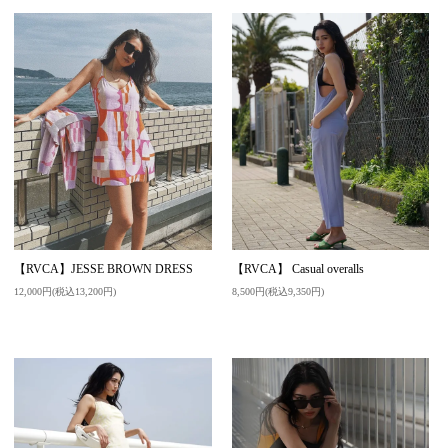
【RVCA】JESSE BROWN DRESS
【RVCA】 Casual overalls
12,000円(税込13,200円)
8,500円(税込9,350円)