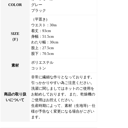
COLOR
グレー
ブラック
（平置き)
ウエスト：30m
着丈：93cm
SIZE
身幅：51.5cm
（F）
わたり幅：30cm
股上：27.5cm
股下：70.5cm
ポリエステル
素材
コットン
非常に繊細な作りとなっております。
引っかかりやすい為ご注意ください。
洗濯に関しましてはネットのご使用を
商品の取り扱
お勧めしております。 また、乾燥機の
いについて
ご使用はお控えください。
生産時期によって、素材（生地等)・仕
様が予告なく変更になる場合がござい
ます。