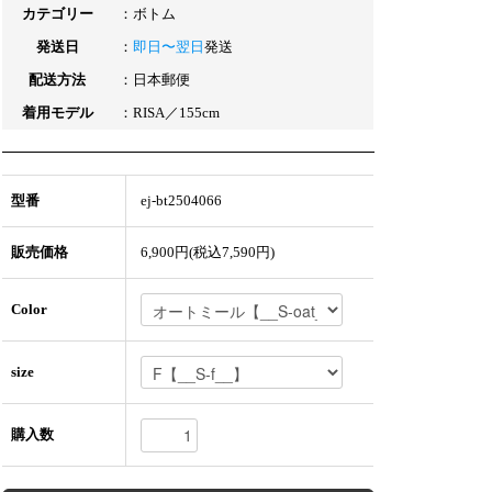
カテゴリー
：
ボトム
発送日
：
即日〜翌日
発送
配送方法
：日本郵便
着用モデル
：RISA／155cm
型番
ej-bt2504066
販売価格
6,900円(税込7,590円)
Color
size
購入数