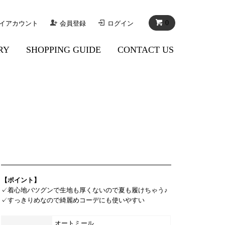
0
イアカウント
会員登録
ログイン
RY
SHOPPING GUIDE
CONTACT US
【ポイント】
✓着心地バツグンで生地も厚くないので夏も履けちゃう♪
✓すっきりめなので綺麗めコーデにも使いやすい
オートミール