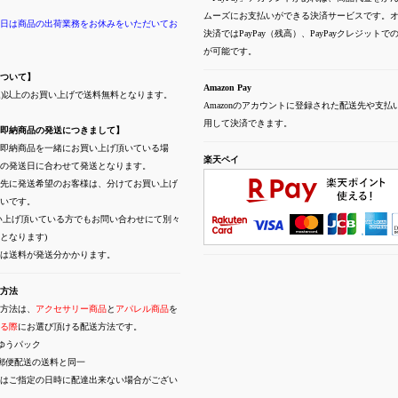
ムーズにお支払いができる決済サービスです。
日は商品の出荷業務をお休みをいただいてお
決済ではPayPay（残高）、PayPayクレジット
が可能です。
ついて】
Amazon Pay
(税込)以上のお買い上げで送料無料となります。
Amazonのアカウントに登録された配送先や支払
用して決済できます。
即納商品の発送につきまして】
即納商品を一緒にお買い上げ頂いている場
楽天ペイ
の発送日に合わせて発送となります。
先に発送希望のお客様は、分けてお買い上げ
いです。
い上げ頂いている方でもお問い合わせにて別々
となります)
には送料が発送分かかります。
方法
方法は、
アクセサリー商品
と
アパレル商品
を
る際
にお選び頂ける配送方法です。
ゆうパック
郵便配送の送料と同一
はご指定の日時に配達出来ない場合がござい