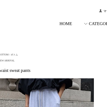
マ
HOME
CATEGO
BOTTOM / ボトム
NEW ARRIVAL
aist sweat pants