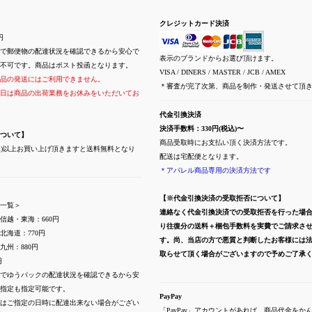
クレジットカード決済
円
で郵便物の配達状況を確認できるから安心で
表示のブランドからお選び頂けます。
不可です。商品はポスト投函となります。
VISA / DINERS / MASTER / JCB / AMEX
品の発送にはご利用できません。
＊審査が完了次第、商品を制作・発送させて頂
日は商品の出荷業務をお休みをいただいてお
代金引換決済
決済手数料：330円(税込)〜
ついて】
商品受取時にお支払い頂く決済方法です。
(税込)以上お買い上げ頂きますと送料無料となり
配送は宅配便となります。
＊アパレル商品専用の決済方法です
【※代金引換決済の受取拒否について】
一覧＞
連絡なく代金引換決済での受取拒否を行った場
信越・東海：660円
り往復分の送料＋梱包手数料を実費でご請求さ
北海道：770円
す。尚、当店の方で悪質と判断したお客様には
九州：880円
取らせて頂く場合がございますので予めご了承
円
でゆうパックの配達状況を確認できるから安
指定も指定可能です。
PayPay
はご指定の日時に配達出来ない場合がござい
「PayPay」アカウントがあれば、商品代金をか