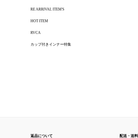
RE ARRIVAL ITEM'S
HOT ITEM
RVCA
カップ付きインナー特集
返品について
配送・送料