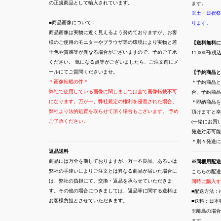
の正規商品として輸入されています。
ます。
※土・日祝祭
■商品画像について：
ります。
商品画像は実物に近く見えるよう努めておりますが、お客
様のご使用のモニターやブラウザ等の環境により実物と若
【送料無料に
干色や質感等が異なる場合がございますので、予めご了承
11,000円
ください。 気になる点等がございましたら、ご注文前にメ
ールにてご質問くださいませ。
【予約商品と
＊画像転載の件＊
＊予約商品と
弊社で使用している画像に関しましては全て画像転載不可
合、予約商品
になります。万が一、弊社規定の権利を侵害された場合、
＊即納商品を
弊社より法的処置を取らせて頂く場合もございます。 予め
頂けますと幸
ご了承ください。
(一緒にお買
発送対応可能
＊別々発送
返品送料
商品には万全を期しておりますが、万一不良品、あるいは
※同梱用配送
弊社の手違いによりご注文とは異なる商品が届いた場合に
こちらの配送
は、弊社の負担にて、交換・返品を承らせていただきま
同時に購入す
す。その他の場合につきましては、返品等に関する送料は
■配送方法：
お客様負担とさせていただきます。
■送料：日本
※離島の場合
ます。