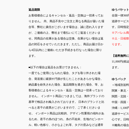
返品期限
ゆうパケット
お客様都合によるキャンセル・返品・交換は一切承ってお
全国一律360
りません。 尚、商品不良やご注文と異なる商品が届いた場
追跡サービス
合等、弊社に責任がございます場合は、誠に恐れ入ります
す。日時指定
が、ご連絡の上、弊社まで着払いにてご返送くださいま
※アパレル商
せ。同商品の在庫がある場合は交換、在庫がない場合は返
※土・日祝祭
品の対応をさせていただきます。ただし、商品お届け日か
ります。
ら4日以内にご連絡いただき手続きを行なった場合に限り
ます。
【送料無料に
11,000円
■以下の場合は返品をお受けできません：
ます。
一度でもご使用になられた場合、タグを取り外された場
合、発送後に破損や汚損が生じたことがあきらかな場合、
ゆうパック
納品書を紛失された場合、返品期限を過ぎた場合、等、お
＜地域別送料
客様都合によるキャンセル・返品・交換は一切承っており
関東・東北・
ません。 インポート商品につきましては、海外ブランドの
関西・北陸・
基準で検品され輸入されております。 日本のブランドと比
中国・四国・
べると若干の差異がございますので、ご了承くださいま
沖縄：1,100
せ。 インポート商品は比較的、デザイン性重視の傾向があ
追跡サービス
るため、若干の糸のほつれ、糸の不始末、生地のピンホー
心です。日時
ル、軽い色移り、小さなよごれ等、タグの歪みなどは通常
※離島の場合