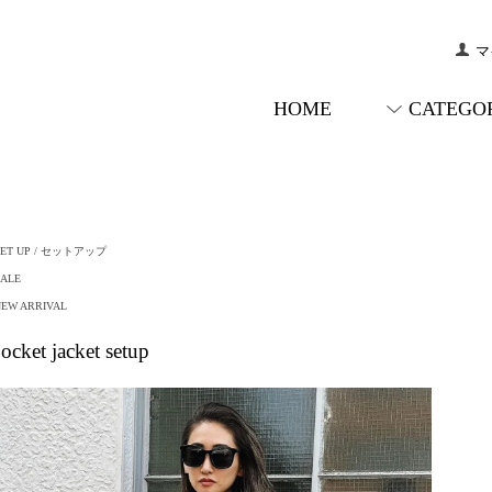
マ
HOME
CATEGO
SET UP / セットアップ
SALE
NEW ARRIVAL
ocket jacket setup