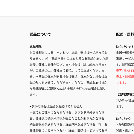
返品について
配送・送料
返品期限
ゆうパケット
お客様都合によるキャンセル・返品・交換は一切承ってお
全国一律360
りません。 尚、商品不良やご注文と異なる商品が届いた場
追跡サービス
合等、弊社に責任がございます場合は、誠に恐れ入ります
す。日時指定
が、ご連絡の上、弊社まで着払いにてご返送くださいま
※アパレル商
せ。同商品の在庫がある場合は交換、在庫がない場合は返
※土・日祝祭
品の対応をさせていただきます。ただし、商品お届け日か
ります。
ら4日以内にご連絡いただき手続きを行なった場合に限り
ます。
【送料無料に
11,000円
■以下の場合は返品をお受けできません：
ます。
一度でもご使用になられた場合、タグを取り外された場
合、発送後に破損や汚損が生じたことがあきらかな場合、
ゆうパック
納品書を紛失された場合、返品期限を過ぎた場合、等、お
＜地域別送料
客様都合によるキャンセル・返品・交換は一切承っており
関東・東北・