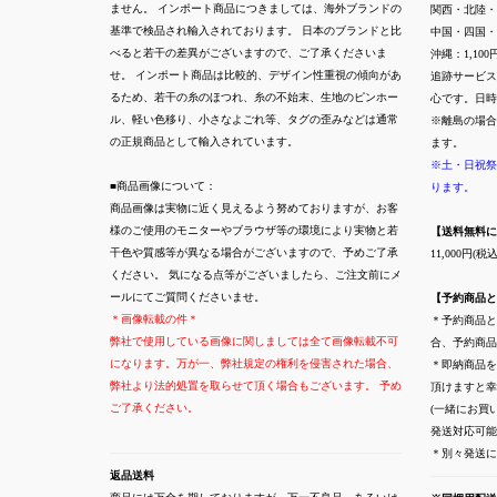
ません。 インポート商品につきましては、海外ブランドの
関西・北陸・
基準で検品され輸入されております。 日本のブランドと比
中国・四国・
べると若干の差異がございますので、ご了承くださいま
沖縄：1,100
せ。 インポート商品は比較的、デザイン性重視の傾向があ
追跡サービス
るため、若干の糸のほつれ、糸の不始末、生地のピンホー
心です。日時
ル、軽い色移り、小さなよごれ等、タグの歪みなどは通常
※離島の場合
の正規商品として輸入されています。
ます。
※土・日祝祭
■商品画像について：
ります。
商品画像は実物に近く見えるよう努めておりますが、お客
様のご使用のモニターやブラウザ等の環境により実物と若
【送料無料に
干色や質感等が異なる場合がございますので、予めご了承
11,000円
ください。 気になる点等がございましたら、ご注文前にメ
ールにてご質問くださいませ。
【予約商品と
＊画像転載の件＊
＊予約商品と
弊社で使用している画像に関しましては全て画像転載不可
合、予約商品
になります。万が一、弊社規定の権利を侵害された場合、
＊即納商品を
弊社より法的処置を取らせて頂く場合もございます。 予め
頂けますと幸
ご了承ください。
(一緒にお買
発送対応可能
＊別々発送
返品送料