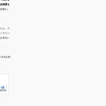
法的措置を
ください。
んたん・ス
オンライン
でのお支払い
い方法を利