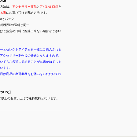
方法
方法は、
アクセサリー商品
と
アパレル商品
を
る際
にお選び頂ける配送方法です。
ゆうパック
郵便配送の送料と同一
はご指定の日時に配達出来ない場合がござい
ーとセレクトアイテムを一緒にご購入されま
アクセサリー制作後の発送となりますので、
いてもご希望に添えることが出来かねてしま
います。
日は商品の出荷業務をお休みをいただいてお
ついて】
(税込)以上のお買い上げで送料無料となります。