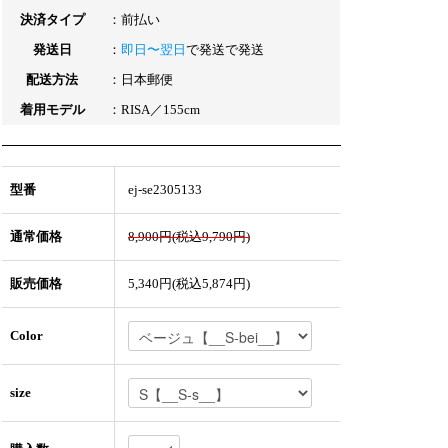
決済タイプ
：前払い
発送日
：
即日〜翌日
で発送で発送
配送方法
：日本郵便
着用モデル
：RISA／155cm
型番
ej-se2305133
通常価格
8,900円(税込9,790円)
販売価格
5,340円(税込5,874円)
Color
size