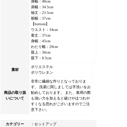
身幅：40cm
肩幅：34.5cm
袖丈：23.5cm
裾幅：37cm
【bottom】
ウエスト：34cm
着丈：37cm
身幅：45cm
わたり幅：29cm
股上：30cm
股下：8.5cm
ポリエステル
素材
ポリウレタン
非常に繊細な作りとなっておりま
す。 洗濯に関しましては手洗いをお
商品の取り扱
勧めしております。 また、着用の際
いについて
も強い力を加えると破けやほつれや
すくなる恐れがございますのでご注
意下さい。
カテゴリー
：
セットアップ