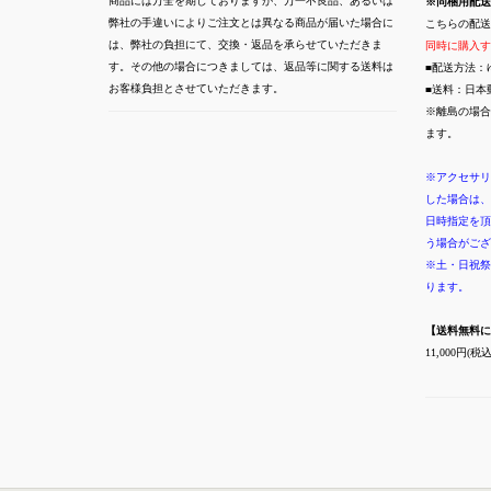
商品には万全を期しておりますが、万一不良品、あるいは
※同梱用配送
弊社の手違いによりご注文とは異なる商品が届いた場合に
こちらの配送
は、弊社の負担にて、交換・返品を承らせていただきま
同時に購入す
す。その他の場合につきましては、返品等に関する送料は
■配送方法：
お客様負担とさせていただきます。
■送料：日本
※離島の場合
ます。
※アクセサリ
した場合は、
日時指定を頂
う場合がござ
※土・日祝祭
ります。
【送料無料に
11,000円