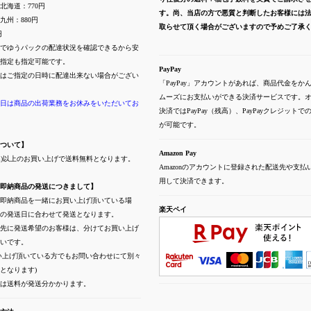
北海道：770円
す。尚、当店の方で悪質と判断したお客様には
九州：880円
取らせて頂く場合がございますので予めご了承
円
でゆうパックの配達状況を確認できるから安
指定も指定可能です。
PayPay
はご指定の日時に配達出来ない場合がござい
「PayPay」アカウントがあれば、商品代金をか
ムーズにお支払いができる決済サービスです。
日は商品の出荷業務をお休みをいただいてお
決済ではPayPay（残高）、PayPayクレジット
が可能です。
ついて】
Amazon Pay
(税込)以上のお買い上げで送料無料となります。
Amazonのアカウントに登録された配送先や支払
用して決済できます。
即納商品の発送につきまして】
即納商品を一緒にお買い上げ頂いている場
楽天ペイ
の発送日に合わせて発送となります。
先に発送希望のお客様は、分けてお買い上げ
いです。
い上げ頂いている方でもお問い合わせにて別々
となります)
には送料が発送分かかります。