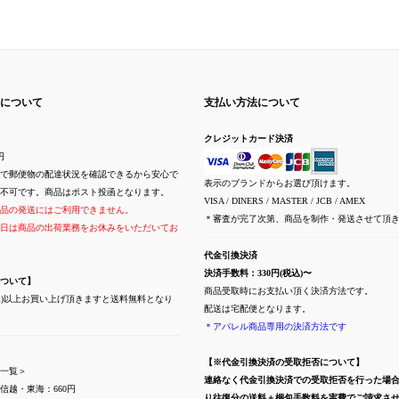
について
支払い方法について
クレジットカード決済
円
で郵便物の配達状況を確認できるから安心で
表示のブランドからお選び頂けます。
不可です。商品はポスト投函となります。
VISA / DINERS / MASTER / JCB / AMEX
品の発送にはご利用できません。
＊審査が完了次第、商品を制作・発送させて頂
日は商品の出荷業務をお休みをいただいてお
代金引換決済
決済手数料：330円(税込)〜
ついて】
商品受取時にお支払い頂く決済方法です。
(税込)以上お買い上げ頂きますと送料無料となり
配送は宅配便となります。
＊アパレル商品専用の決済方法です
【※代金引換決済の受取拒否について】
一覧＞
連絡なく代金引換決済での受取拒否を行った場
信越・東海：660円
り往復分の送料＋梱包手数料を実費でご請求さ