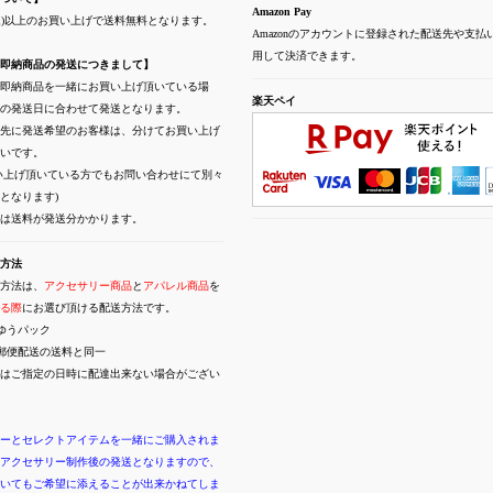
Amazon Pay
(税込)以上のお買い上げで送料無料となります。
Amazonのアカウントに登録された配送先や支払
用して決済できます。
即納商品の発送につきまして】
即納商品を一緒にお買い上げ頂いている場
楽天ペイ
の発送日に合わせて発送となります。
先に発送希望のお客様は、分けてお買い上げ
いです。
い上げ頂いている方でもお問い合わせにて別々
となります)
には送料が発送分かかります。
方法
方法は、
アクセサリー商品
と
アパレル商品
を
る際
にお選び頂ける配送方法です。
ゆうパック
郵便配送の送料と同一
はご指定の日時に配達出来ない場合がござい
ーとセレクトアイテムを一緒にご購入されま
アクセサリー制作後の発送となりますので、
いてもご希望に添えることが出来かねてしま