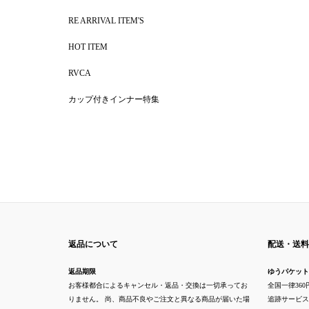
RE ARRIVAL ITEM'S
HOT ITEM
RVCA
カップ付きインナー特集
返品について
配送・送料
返品期限
ゆうパケット
お客様都合によるキャンセル・返品・交換は一切承ってお
全国一律360
りません。 尚、商品不良やご注文と異なる商品が届いた場
追跡サービス