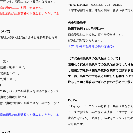
不可です。商品はポスト投函となります。
VISA / DINERS / MASTER / JCB / AMEX
品の発送にはご利用できません。
＊審査が完了次第、商品を制作・発送させて頂
日は商品の出荷業務をお休みをいただいてお
代金引換決済
決済手数料：330円(税込)〜
ついて】
商品受取時にお支払い頂く決済方法です。
(税込)以上お買い上げ頂きますと送料無料となり
配送は宅配便となります。
＊アパレル商品専用の決済方法です
【※代金引換決済の受取拒否について】
一覧＞
連絡なく代金引換決済での受取拒否を行った場
信越・東海：660円
り往復分の送料＋梱包手数料を実費でご請求さ
北海道：770円
す。尚、当店の方で悪質と判断したお客様には
九州：880円
取らせて頂く場合がございますので予めご了承
円
でゆうパックの配達状況を確認できるから安
指定も指定可能です。
PayPay
はご指定の日時に配達出来ない場合がござい
「PayPay」アカウントがあれば、商品代金をか
ムーズにお支払いができる決済サービスです。
日は商品の出荷業務をお休みをいただいてお
決済ではPayPay（残高）、PayPayクレジット
が可能です。
ついて】