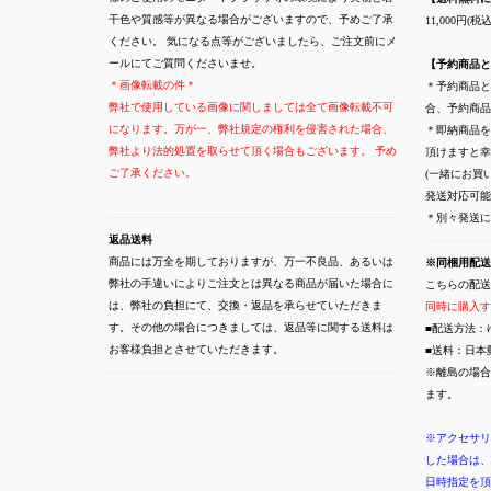
干色や質感等が異なる場合がございますので、予めご了承
11,000円
ください。 気になる点等がございましたら、ご注文前にメ
ールにてご質問くださいませ。
【予約商品と
＊画像転載の件＊
＊予約商品と
弊社で使用している画像に関しましては全て画像転載不可
合、予約商品
になります。万が一、弊社規定の権利を侵害された場合、
＊即納商品を
弊社より法的処置を取らせて頂く場合もございます。 予め
頂けますと幸
ご了承ください。
(一緒にお買
発送対応可能
＊別々発送
返品送料
商品には万全を期しておりますが、万一不良品、あるいは
※同梱用配送
弊社の手違いによりご注文とは異なる商品が届いた場合に
こちらの配送
は、弊社の負担にて、交換・返品を承らせていただきま
同時に購入す
す。その他の場合につきましては、返品等に関する送料は
■配送方法：
お客様負担とさせていただきます。
■送料：日本
※離島の場合
ます。
※アクセサリ
した場合は、
日時指定を頂