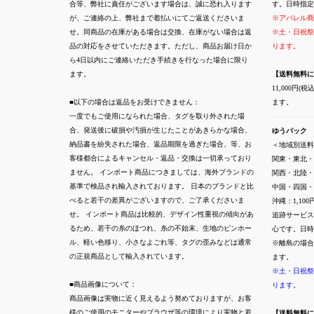
合等、弊社に責任がございます場合は、誠に恐れ入ります
す。日時指定
が、ご連絡の上、弊社まで着払いにてご返送くださいま
※アパレル商
せ。同商品の在庫がある場合は交換、在庫がない場合は返
※土・日祝祭
品の対応をさせていただきます。ただし、商品お届け日か
ります。
ら4日以内にご連絡いただき手続きを行なった場合に限り
ます。
【送料無料に
11,000円
■以下の場合は返品をお受けできません：
ます。
一度でもご使用になられた場合、タグを取り外された場
合、発送後に破損や汚損が生じたことがあきらかな場合、
ゆうパック
納品書を紛失された場合、返品期限を過ぎた場合、等、お
＜地域別送料
客様都合によるキャンセル・返品・交換は一切承っており
関東・東北・
ません。 インポート商品につきましては、海外ブランドの
関西・北陸・
基準で検品され輸入されております。 日本のブランドと比
中国・四国・
べると若干の差異がございますので、ご了承くださいま
沖縄：1,100
せ。 インポート商品は比較的、デザイン性重視の傾向があ
追跡サービス
るため、若干の糸のほつれ、糸の不始末、生地のピンホー
心です。日時
ル、軽い色移り、小さなよごれ等、タグの歪みなどは通常
※離島の場合
の正規商品として輸入されています。
ます。
※土・日祝祭
■商品画像について：
ります。
商品画像は実物に近く見えるよう努めておりますが、お客
様のご使用のモニターやブラウザ等の環境により実物と若
【送料無料に