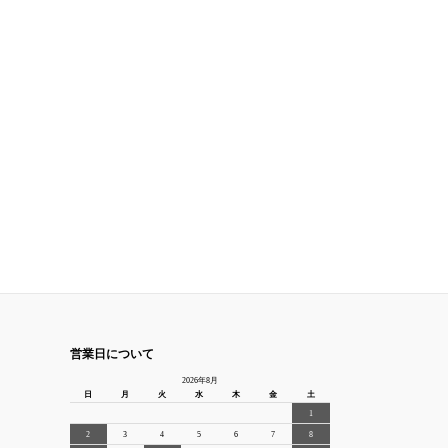
営業日について
2026年8月
日
月
火
水
木
金
土
1
2
3
4
5
6
7
8