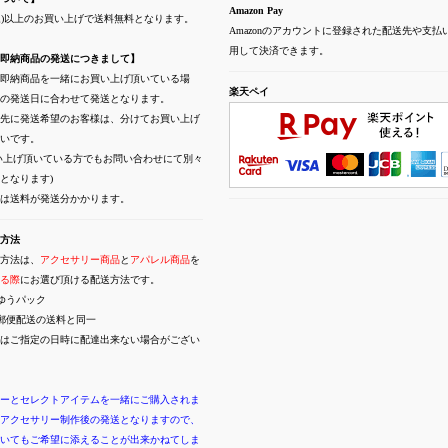
Amazon Pay
(税込)以上のお買い上げで送料無料となります。
Amazonのアカウントに登録された配送先や支払
用して決済できます。
即納商品の発送につきまして】
即納商品を一緒にお買い上げ頂いている場
楽天ペイ
の発送日に合わせて発送となります。
先に発送希望のお客様は、分けてお買い上げ
いです。
い上げ頂いている方でもお問い合わせにて別々
となります)
には送料が発送分かかります。
方法
方法は、
アクセサリー商品
と
アパレル商品
を
る際
にお選び頂ける配送方法です。
ゆうパック
郵便配送の送料と同一
はご指定の日時に配達出来ない場合がござい
ーとセレクトアイテムを一緒にご購入されま
アクセサリー制作後の発送となりますので、
いてもご希望に添えることが出来かねてしま