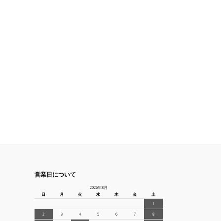
営業日について
2026年8月
日
月
火
水
木
金
土
1
2
3
4
5
6
7
8