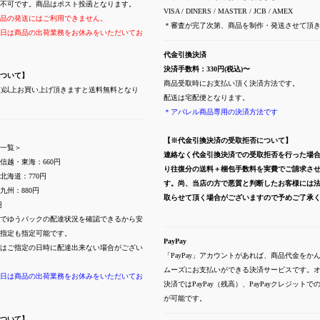
不可です。商品はポスト投函となります。
VISA / DINERS / MASTER / JCB / AMEX
品の発送にはご利用できません。
＊審査が完了次第、商品を制作・発送させて頂
日は商品の出荷業務をお休みをいただいてお
代金引換決済
決済手数料：330円(税込)〜
ついて】
商品受取時にお支払い頂く決済方法です。
(税込)以上お買い上げ頂きますと送料無料となり
配送は宅配便となります。
＊アパレル商品専用の決済方法です
【※代金引換決済の受取拒否について】
一覧＞
連絡なく代金引換決済での受取拒否を行った場
信越・東海：660円
り往復分の送料＋梱包手数料を実費でご請求さ
北海道：770円
す。尚、当店の方で悪質と判断したお客様には
九州：880円
取らせて頂く場合がございますので予めご了承
円
でゆうパックの配達状況を確認できるから安
指定も指定可能です。
PayPay
はご指定の日時に配達出来ない場合がござい
「PayPay」アカウントがあれば、商品代金をか
ムーズにお支払いができる決済サービスです。
日は商品の出荷業務をお休みをいただいてお
決済ではPayPay（残高）、PayPayクレジット
が可能です。
ついて】