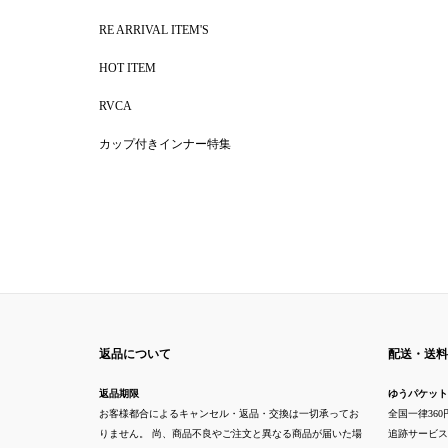
RE ARRIVAL ITEM'S
HOT ITEM
RVCA
カップ付きインナー特集
返品について
配送・送料
返品期限
ゆうパケット
お客様都合によるキャンセル・返品・交換は一切承ってお
全国一律360
りません。 尚、商品不良やご注文と異なる商品が届いた場
追跡サービス