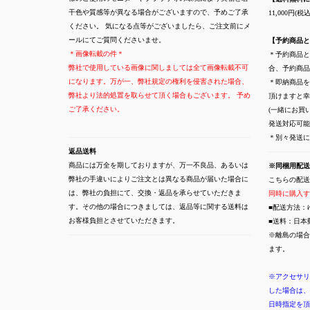
干色や質感等が異なる場合がございますので、予めご了承
11,000円
ください。 気になる点等がございましたら、ご注文前にメ
ールにてご質問くださいませ。
【予約商品と
＊画像転載の件＊
＊予約商品と
弊社で使用している画像に関しましては全て画像転載不可
合、予約商品
になります。万が一、弊社規定の権利を侵害された場合、
＊即納商品を
弊社より法的処置を取らせて頂く場合もございます。 予め
頂けますと幸
ご了承ください。
(一緒にお買
発送対応可能
＊別々発送
返品送料
商品には万全を期しておりますが、万一不良品、あるいは
※同梱用配送
弊社の手違いによりご注文とは異なる商品が届いた場合に
こちらの配送
は、弊社の負担にて、交換・返品を承らせていただきま
同時に購入す
す。その他の場合につきましては、返品等に関する送料は
■配送方法：
お客様負担とさせていただきます。
■送料：日本
※離島の場合
ます。
※アクセサリ
した場合は、
日時指定を頂