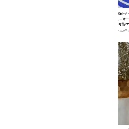
Sid
ル/オ
可能/
4,500円