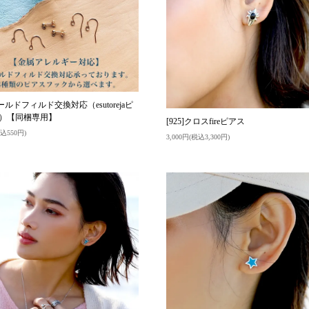
ールドフィルド交換対応（esutorejaピ
）【同梱専用】
[925]クロスfireピアス
込550円)
3,000円(税込3,300円)